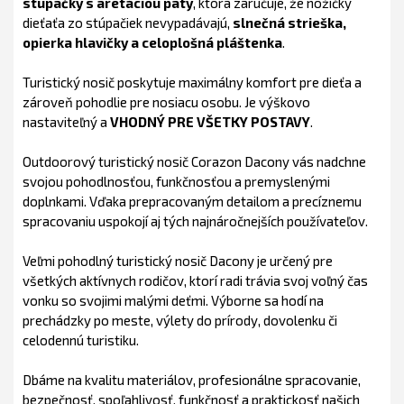
stúpačky s aretáciou päty
, ktorá zaručuje, že nožičky
dieťaťa zo stúpačiek nevypadávajú,
slnečná strieška,
opierka hlavičky a celoplošná pláštenka
.
Turistický nosič poskytuje maximálny komfort pre dieťa a
zároveň pohodlie pre nosiacu osobu. Je výškovo
nastaviteľný a
VHODNÝ PRE VŠETKY POSTAVY
.
Outdoorový turistický nosič Corazon Dacony vás nadchne
svojou pohodlnosťou, funkčnosťou a premyslenými
doplnkami. Vďaka prepracovaným detailom a precíznemu
spracovaniu uspokojí aj tých najnáročnejších používateľov.
Veľmi pohodlný turistický nosič Dacony je určený pre
všetkých aktívnych rodičov, ktorí radi trávia svoj voľný čas
vonku so svojimi malými deťmi. Výborne sa hodí na
prechádzky po meste, výlety do prírody, dovolenku či
celodennú turistiku.
Dbáme na kvalitu materiálov, profesionálne spracovanie,
bezpečnosť, spoľahlivosť, funkčnosť a praktickosť našich