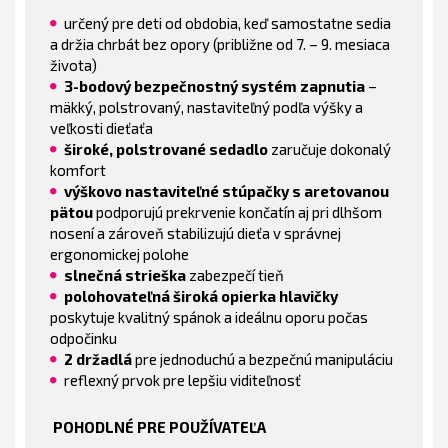
určený pre deti od obdobia, keď samostatne sedia
a držia chrbát bez opory (približne od 7. – 9. mesiaca
života)
3-bodový bezpečnostný systém zapnutia
–
mäkký, polstrovaný, nastaviteľný podľa výšky a
veľkosti dieťaťa
široké, polstrované sedadlo
zaručuje dokonalý
komfort
výškovo nastaviteľné stúpačky s aretovanou
pätou
podporujú prekrvenie končatín aj pri dlhšom
nosení a zároveň stabilizujú dieťa v správnej
ergonomickej polohe
slnečná strieška
zabezpečí tieň
polohovateľná široká opierka hlavičky
poskytuje kvalitný spánok a ideálnu oporu počas
odpočinku
2 držadlá
pre jednoduchú a bezpečnú manipuláciu
reflexný prvok pre lepšiu viditeľnosť
POHODLNÉ PRE POUŽÍVATEĽA