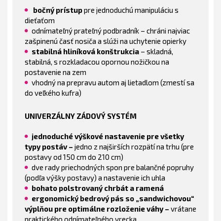
bočný prístup
pre jednoduchú manipuláciu s
dieťaťom
odnímateľný prateľný podbradník – chráni najviac
zašpinenú časť nosiča a slúži na uchytenie opierky
stabilná hliníková konštrukcia
– skladná,
stabilná, s rozkladacou opornou nožičkou na
postavenie na zem
vhodný na prepravu autom aj lietadlom (zmestí sa
do veľkého kufra)
UNIVERZÁLNY ZÁDOVÝ SYSTÉM
jednoduché výškové nastavenie pre všetky
typy postáv –
jedno z najširších rozpätí na trhu (pre
postavy od 150 cm do 210 cm)
dve rady priechodných spon pre balančné popruhy
(podľa výšky postavy) a nastavenie ich uhla
bohato polstrovaný chrbát a ramená
ergonomický bedrový pás so „sandwichovou“
výplňou pre optimálne rozloženie váhy –
vrátane
praktického odnímateľného vrecka