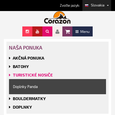
Slovakia
Zvoľte jazyk:
Menu
NAŠA PONUKA
AKČNÁ PONUKA
BATOHY
TURISTICKÉ NOSIČE
Doplnky Panda
BOULDERMATKY
DOPLNKY