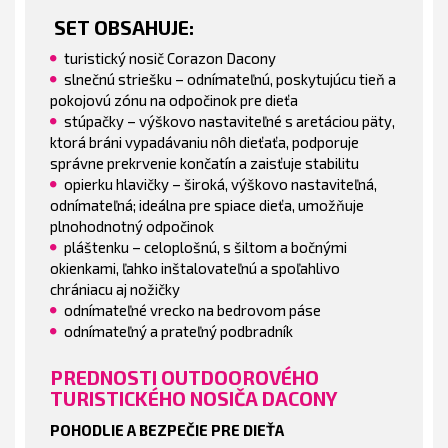
SET OBSAHUJE
:
turistický nosič Corazon Dacony
slnečnú striešku – odnímateľnú, poskytujúcu tieň a
pokojovú zónu na odpočinok pre dieťa
stúpačky – výškovo nastaviteľné s aretáciou päty,
ktorá bráni vypadávaniu nôh dieťaťa, podporuje
správne prekrvenie končatín a zaisťuje stabilitu
opierku hlavičky – široká, výškovo nastaviteľná,
odnímateľná; ideálna pre spiace dieťa, umožňuje
plnohodnotný odpočinok
pláštenku – celoplošnú, s šiltom a bočnými
okienkami, ľahko inštalovateľnú a spoľahlivo
chrániacu aj nožičky
odnímateľné vrecko na bedrovom páse
odnímateľný a prateľný podbradník
PREDNOSTI OUTDOOROVÉHO
TURISTICKÉHO NOSIČA DACONY
POHODLIE A BEZPEČIE PRE DIEŤA