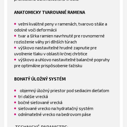
ANATOMICKY TVAROVANÉ RAMENA
veľmi kvalitné peny v ramenách, tvarovo stále a
odolné voči deformácii
tvar a šírka ramien navrhnuté pre rovnomerné
rozloženie váhy pri dlhších túrach
výškovo nastaviteľné hrudné zapnutie pre
uvoľnenie tlaku v oblasti krčnej chrbtice
výškovo a uhlovo nastaviteľné balančné popruhy
pre optimálne prispôsobenie ťažisku
BOHATÝ ÚLOŽNÝ SYSTÉM
objemný úložný priestor pod sediacim dieťaťom
tri ďalšie vrecká
bočné sieťované vrecká
sieťované vrecko na hydratačný systém
odnímateľné vrecko na bedrovom páse
TECHNICKÉ PARAMETRE: