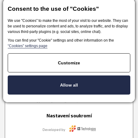
Consent to the use of "Cookies"
We use "Cookies" to make the most of your visit to our website. They can
Obchodné podmienky
Odstúpenie od zmluvy
be used to personalize content and ads, to analyze traffic, and to display
various third-party plugins (e.g. social sites, online chat).
Doprava a platba
FAQ
Kontakt
You can find your "Cookie" settings and other information on the
“Cookies” settings page
Customize
Podle zákona o evidenci tržeb je prodávající povinen
Allow all
vystavit kupujícímu účtenku. Zárověň je povinen zaevidovat
přijatou tržbu u správce daně online, v případě technického
výpadku pak nejpozději do 48 hodin.
Nastavení soukromí
Developed by