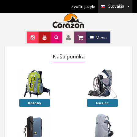
Slovakia
Zvoľte jazyk:
Menu
Naša ponuka
Batohy
Nosiče