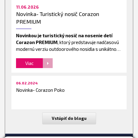
11.06.2026
Novinka- Turistický nosič Corazon
PREMIUM
Novinkou je turistický nosič na nosenie detí
Corazon PREMIUM
, ktorý predstavuje nadčasovú
modernú verziu outdoorového nosidla s unikátnou
chránenou integrovanou opierkou hlavičky Vari
Sleep. Táto krosna ponúka všetko, čo očakávate od
Viac
prémiovej kvality výrobku tejto kategórie
06.02.2024
Novinka- Corazon Poko
Vstúpiť do blogu