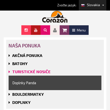
Slovakia
Zvoľte jazyk:
Menu
NAŠA PONUKA
AKČNÁ PONUKA
BATOHY
TURISTICKÉ NOSIČE
Doplnky Panda
BOULDERMATKY
DOPLNKY