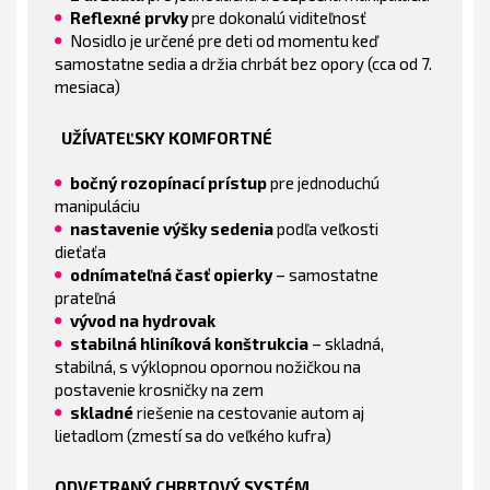
Reflexné prvky
pre dokonalú viditeľnosť
Nosidlo je určené pre deti od momentu keď
samostatne sedia a držia chrbát bez opory (cca od 7.
mesiaca)
UŽÍVATEĽSKY KOMFORTNÉ
bočný rozopínací prístup
pre jednoduchú
manipuláciu
nastavenie výšky sedenia
podľa veľkosti
dieťaťa
odnímateľná časť opierky
– samostatne
prateľná
vývod na hydrovak
stabilná hliníková konštrukcia
– skladná,
stabilná, s výklopnou opornou nožičkou na
postavenie krosničky na zem
skladné
riešenie na cestovanie autom aj
lietadlom (zmestí sa do veľkého kufra)
ODVETRANÝ CHRBTOVÝ SYSTÉM