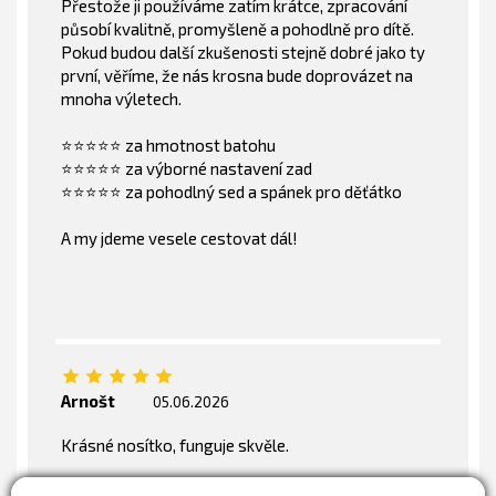
Přestože ji používáme zatím krátce, zpracování
působí kvalitně, promyšleně a pohodlně pro dítě.
Pokud budou další zkušenosti stejně dobré jako ty
první, věříme, že nás krosna bude doprovázet na
mnoha výletech.
⭐️⭐️⭐️⭐️⭐️ za hmotnost batohu
⭐️⭐️⭐️⭐️⭐️ za výborné nastavení zad
⭐️⭐️⭐️⭐️⭐️ za pohodlný sed a spánek pro děťátko
A my jdeme vesele cestovat dál!
Arnošt
05.06.2026
Krásné nosítko, funguje skvěle.