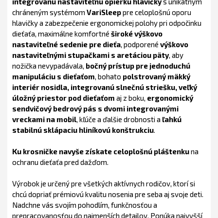
integrovanú nastaviteľnú opierku hlavičky
s unikátnym
chráneným systémom
VariSleep
pre celoplošnú oporu
hlavičky a zabezpečenie ergonomickej polohy pri odpočinku
dieťaťa, maximálne komfortné
široké výškovo
nastaviteľné sedenie pre dieťa
, podporené
výškovo
nastaviteľnými stupačkami s aretáciou päty
, aby
nožička nevypadávala,
bočný prístup pre jednoduchú
manipuláciu s dieťaťom
, bohato
polstrovaný mäkký
interiér nosidla, integrovanú slnečnú striešku, veľký
úložný priestor pod dieťaťom
aj z boku,
ergonomický
sendvičový bedrový pás s dvomi integrovanými
vreckami na mobil
, kľúče a ďalšie drobnosti a
ľahkú
stabilnú sklápaciu hliníkovú konštrukciu
.
Ku krosničke navyše získate celoplošnú pláštenku
na
ochranu dieťaťa pred dažďom.
Výrobok je určený pre všetkých aktívnych rodičov, ktorí si
chcú dopriať prémiovú kvalitu nosenia pre seba aj svoje deti.
Nadchne vás svojím pohodlím, funkčnosťou a
prepracovanosťou do najmenších detailov. Ponúka najvyšší