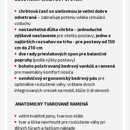
chrbtová časť so sieťovinou je veľmi dobre
odvetraná
– zabraňuje poteniu vďaka cirkulácii
vzduchu
nastaviteľná dĺžka chrbta
–
jednoduché
výškové nastavenie
pre všetky postavy,
jedno z
najširších rozsahov na trhu - pre postavy od 150
cm do 210 cm
dve rady prievlakových spon pre balančné
popruhy
(podľa výšky postavy)
bohato polstrovaný bedrový vankúš a ramená
pre maximálny komfort nosiča
sendvičový ergonomický bedrový pás
pre
optimálne rozloženie váhy, vrátane dvoch
integrovaných vreciek na mobil, kľúče či drobnosti
ANATOMICKY TVAROVANÉ RAMENÁ
veľmi kvalitné peny, tvarovo stále
tvar a šírka navrhnuté pre rozloženie váhy pri
dlhých túrach a ťažšom náklade