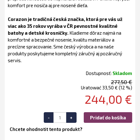
komfort pre nosiča aj pre nosené dieťa.
Corazon je tradičná česká značka, ktorá pre vás už
viac ako 35 rokov vyrába v ČR pevnostné kvalitné
batohy a detské krosničky.
Kladieme dôraz najmä na
komfortné a bezpečné nosenie, kvalitu materiálov a
precízne spracovanie. Sme český výrobca a na naše
produkty poskytujeme kompletný záručný aj pozáručný
servis.
Dostupnosť:
Skladom
277,50 €
Uratować 33,50 € (12 %)
244,00 €
-
+
Pridať do košíka
Chcete ohodnotit tento produkt?