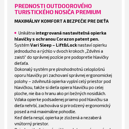
PREDNOSTI OUTDOOROVÉHO
TURISTICKÉHO NOSIČA PREMIUM
MAXIMÁLNY KOMFORT A BEZPEČIE PRE DIEŤA
Unikátna
integrovaná nastaviteľná opierka
hlavičky s ochranou Corazon patent pen.
Systém
Vari Sleep – Lift&Lock
nastaví opierku
jednoducho a rýchlo v dvoch krokoch „Zdvihni a
zaisti“ do správnej pozície pre podopretie hlavičky
dieťaťa.
Dokonalý systém pre plnohodnotnú celoplošnú
oporu hlavičky pri zachovaní správnej ergonomickej
polohy – zdvihnutá opierka vyplní celý priestor pod
hlavičkou, takže si dieťa opiera hlavičku po celej
ploche, nie iba o hranu ako pri bežných nosidlách.
Vďaka opierke podsadenej priamo pod hlavičku sa
dieťa nehrbí, zachováva si prirodzený ergonomický
posed a má maximálne pohodlie.
Keď dieťa nespí, opierka je zložená a nezaberá
vnútorný priestor.