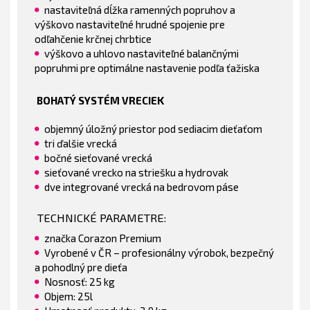
nastaviteľná dĺžka ramenných popruhov a
výškovo nastaviteľné hrudné spojenie pre
odľahčenie krčnej chrbtice
výškovo a uhlovo nastaviteľné balančnými
popruhmi pre optimálne nastavenie podľa ťažiska
BOHATÝ SYSTÉM VRECIEK
objemný úložný priestor pod sediacim dieťaťom
tri ďalšie vrecká
bočné sieťované vrecká
sieťované vrecko na striešku a hydrovak
dve integrované vrecká na bedrovom páse
TECHNICKÉ PARAMETRE:
značka Corazon Premium
Vyrobené v ČR – profesionálny výrobok, bezpečný
a pohodlný pre dieťa
Nosnosť: 25 kg
Objem: 25l