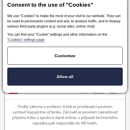
Consent to the use of "Cookies"
We use "Cookies" to make the most of your visit to our website. They can
be used to personalize content and ads, to analyze traffic, and to display
various third-party plugins (e.g. social sites, online chat).
You can find your "Cookie" settings and other information on the
“Cookies” settings page
Obchodné podmienky
Odstúpenie od zmluvy
Customize
Doprava a platba
FAQ
Kontakt
Allow all
Podle zákona o evidenci tržeb je prodávající povinen
vystavit kupujícímu účtenku. Zárověň je povinen zaevidovat
přijatou tržbu u správce daně online, v případě technického
výpadku pak nejpozději do 48 hodin.