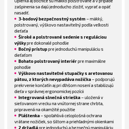
Opierka aj bočnice sú mäkko polstrované a v prípade
zašpinenia sa dajú jednoducho zložiť, vyprať a opäť
nasadiť.
3-bodový bezpečnostný systém
– mäkký,
polstrovaný, výškovo nastaviteľný podľa veľkosti
dieťaťa
Široké a polstrované sedenie s reguláciou
výšky
pre dokonalé pohodlie
Bočný prístup
pre jednoduchú manipuláciu s
dieťaťom
Bohato polstrovaný interiér
pre maximálne
pohodlie
Výškovo nastaviteľné stupačky s aretovanou
pätou, z ktorých nevypadáva nožička
– podporujú
prekrvenie končatín aj pri dlhšom nosení a stabilizujú
dieťa v správnej ergonomickej pozícii
Integrovaná slnečná strieška
– uložená v
sieťovanom vrecku na vnútornej strane chrbta,
pripravená na okamžité použitie
Pláštenka
– spoľahlivá celoplošná ochrana
vrátane nožičiek, so šiltom a priehľadnými okienkami
2 držadlá
pre jednoduchú a bezpečnú manipuláciu