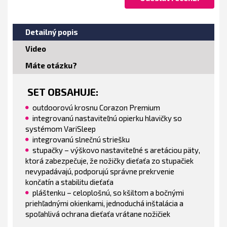
Detailný popis
Video
Máte otázku?
SET OBSAHUJE
:
outdoorovú krosnu Corazon Premium
integrovanú nastaviteľnú opierku hlavičky so
systémom VariSleep
integrovanú slnečnú striešku
stupačky – výškovo nastaviteľné s aretáciou päty,
ktorá zabezpečuje, že nožičky dieťaťa zo stupačiek
nevypadávajú, podporujú správne prekrvenie
končatín a stabilitu dieťaťa
pláštenku – celoplošnú, so kšiltom a bočnými
priehľadnými okienkami, jednoduchá inštalácia a
spoľahlivá ochrana dieťaťa vrátane nožičiek