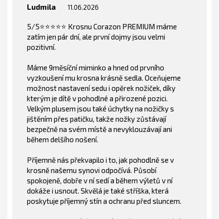
Ludmila
11.06.2026
5/5⭐️⭐️⭐️⭐️⭐️ Krosnu Corazon PREMIUM máme
zatím jen pár dní, ale první dojmy jsou velmi
pozitivní.
Máme 9měsíční miminko a hned od prvního
vyzkoušení mu krosna krásně sedla. Oceňujeme
možnost nastavení sedu i opěrek nožiček, díky
kterým je dítě v pohodlné a přirozené pozici.
Velkým plusem jsou také úchytky na nožičky s
jištěním přes patičku, takže nožky zůstávají
bezpečně na svém místě a nevyklouzávají ani
během delšího nošení.
Příjemně nás překvapilo i to, jak pohodlně se v
krosně našemu synovi odpočívá. Působí
spokojeně, dobře v ní sedí a během výletů v ní
dokáže i usnout. Skvělá je také stříška, která
poskytuje příjemný stín a ochranu před sluncem.