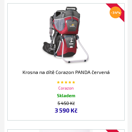
AKCE
-34%
Krosna na dítě Corazon PANDA červená
Corazon
Skladem
5 450 Kč
3 590 Kč