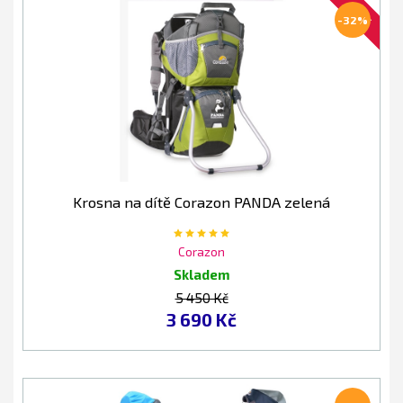
AKCE
-32%
Krosna na dítě Corazon PANDA zelená
Corazon
Skladem
5 450 Kč
3 690 Kč