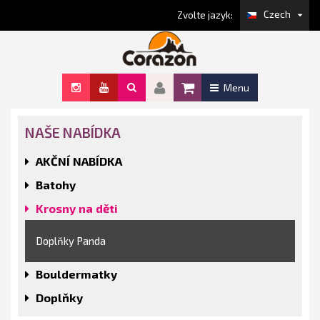
Czech
Zvolte jazyk:
Menu
NAŠE NABÍDKA
AKČNÍ NABÍDKA
Batohy
Krosny na děti
Doplňky Panda
Bouldermatky
Doplňky