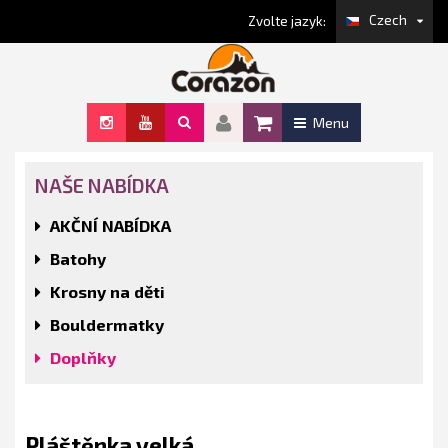
Czech
Zvolte jazyk:
Menu
NAŠE NABÍDKA
AKČNÍ NABÍDKA
Batohy
Krosny na děti
Bouldermatky
Doplňky
Pláštěnka velká