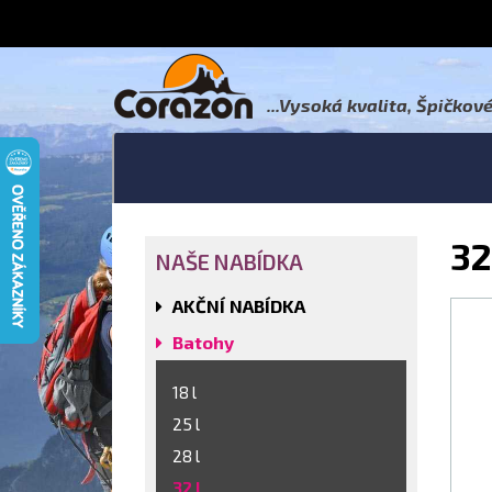
...Vysoká kvalita, Špičkov
32
NAŠE NABÍDKA
AKČNÍ NABÍDKA
Batohy
18 l
25 l
28 l
32 l