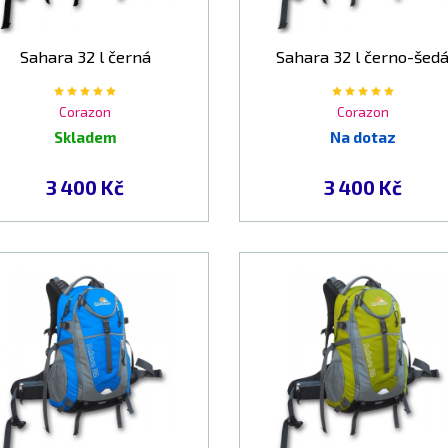
Sahara 32 l černá
Sahara 32 l černo-šed
Corazon
Corazon
Skladem
Na dotaz
3 400 Kč
3 400 Kč