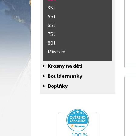
35 l
55 l
65 l
75 l
80 l
Městské
Krosny na děti
Bouldermatky
Doplňky