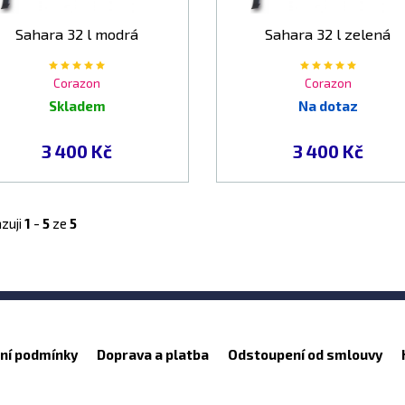
Sahara 32 l modrá
Sahara 32 l zelená
Corazon
Corazon
Skladem
Na dotaz
3 400 Kč
3 400 Kč
zuji
1
-
5
ze
5
ní podmínky
Doprava a platba
Odstoupení od smlouvy