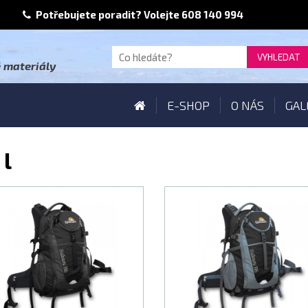
Potřebujete poradit? Volejte 608 140 994
é materiály
E-SHOP
O NÁS
GAL
 l