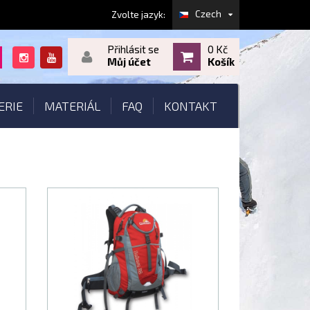
Czech
Zvolte jazyk:
Přihlásit se
0 Kč
Můj účet
Košík
ERIE
MATERIÁL
FAQ
KONTAKT