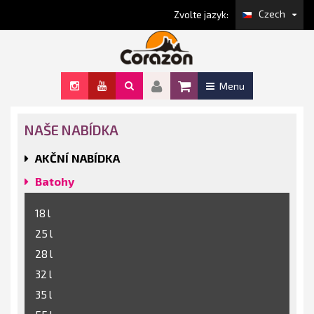
Czech
Zvolte jazyk:
Menu
NAŠE NABÍDKA
AKČNÍ NABÍDKA
Batohy
18 l
25 l
28 l
32 l
35 l