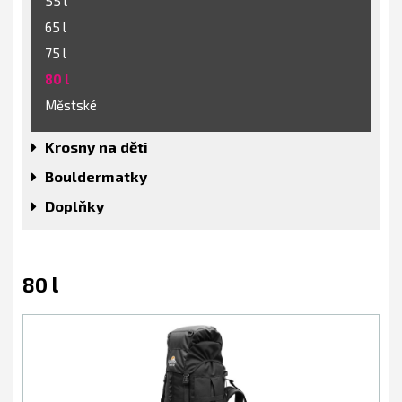
55 l
65 l
75 l
80 l
Městské
Krosny na děti
Bouldermatky
Doplňky
80 l